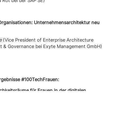
d Rot bei der SAP SE)
Organisationen: Unternehmensarchitektur neu
ke
(Vice President of Enterprise Architecture
 & Governance bei Exyte Management GmbH)
rgebnisse
#100TechFrauen:
hkeitsräume für Frauen in der digitalen
eier
(Friedrich-Alexander-Universität Erlangen-