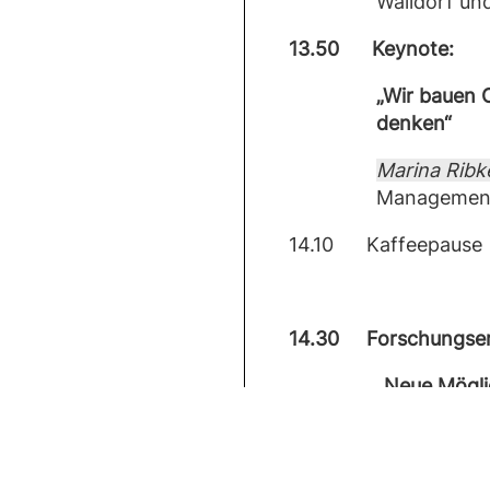
Walldorf un
13.50 Keynote:
„Wir bauen 
denken“
Marina Rib
Management
14.10 Kaffeepause
14.30 Forschungse
„Neue Möglic
Arbeitswelt“
Anja Bultem
Nürnberg)