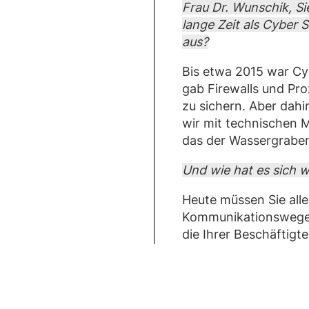
Frau Dr. Wunschik, Si
lange Zeit als Cyber 
aus?
Bis etwa 2015 war Cyb
gab Firewalls und Pr
zu sichern. Aber dahin
wir mit technischen 
das der Wassergrabe
Und wie hat es sich w
Heute müssen Sie all
Kommunikationswege ab
die Ihrer Beschäftig
Vorgaben entsprechen
Zertifizierung sicher
Cyber Security lebt i
automatisierten IT. 