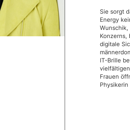
Sie sorgt 
Energy kei
Wunschik, 
Konzerns, 
digitale Si
männerdomi
IT-Brille b
vielfältig
Frauen öff
Physikerin 