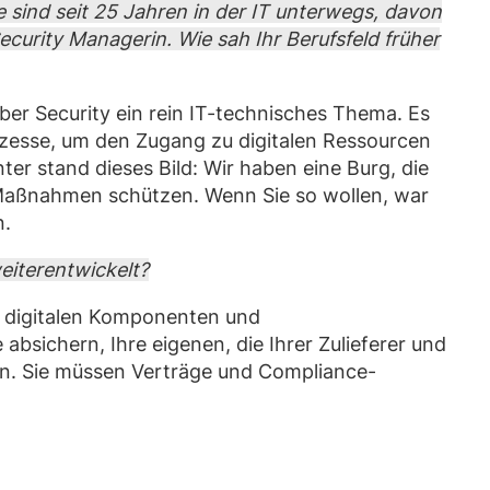
e sind seit 25 Jahren in der IT unterwegs, davon
Security Managerin. Wie sah Ihr Berufsfeld früher
er Security ein rein IT-technisches Thema. Es
ozesse, um den Zugang zu digitalen Ressourcen
ter stand dieses Bild: Wir haben eine Burg, die
Maßnahmen schützen. Wenn Sie so wollen, war
n.
eiterentwickelt?
e digitalen Komponenten und
sichern, Ihre eigenen, die Ihrer Zulieferer und
ten. Sie müssen Verträge und Compliance-
d gestalten, Standardisierung und
stellen und die Menschen schulen. Das bedeutet,
m Kern natürlich immer noch von einer
Hierfür brauchen Sie am Ende auch immer noch