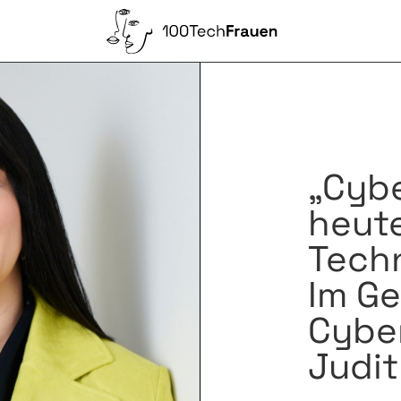
„Cybe
heute
Techn
Im Ge
Cyber
Judi