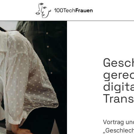
Gesc
gerec
digit
Tran
Vortrag u
„Geschlecht